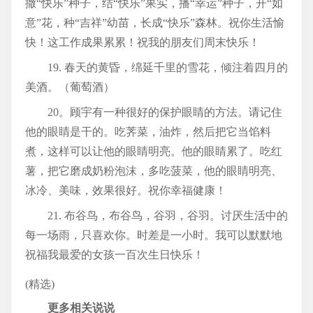
撒“快乐”种子，结“快乐”果实，播“幸运”种子，开“如
意”花，种“吉祥”幼苗，长成“快乐”森林。祝你生活愉
快！这工作成果累累！祝我的朋友们周末快乐！
19. 春天的黄昏，绵延千里的雪花，倾注着四月的
美酒。（葡萄酒）
20。顾宇有一种很好的保护眼睛的方法。请记住
他的眼睛是干的。吃荠菜，油炸，然后把它当馅料
煮，这样可以让他的眼睛明亮。他的眼睛累了。吃红
薯，把它磨成奶粉泡沫，多吃菠菜，他的眼睛明亮、
冰冷、美味，效果很好。祝你幸福健康！
21. 布谷鸟，布谷鸟，谷羽，谷羽。讨厌生活中的
每一场雨，只喜欢你。时差是一小时。我可以默默地
祝福我最爱的女孩一百次生日快乐！
(精选)
更多相关说说