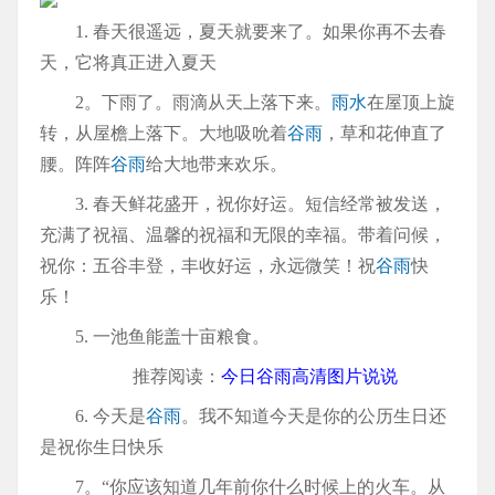
1. 春天很遥远，夏天就要来了。如果你再不去春
天，它将真正进入夏天
2。下雨了。雨滴从天上落下来。
雨水
在屋顶上旋
转，从屋檐上落下。大地吸吮着
谷雨
，草和花伸直了
腰。阵阵
谷雨
给大地带来欢乐。
3. 春天鲜花盛开，祝你好运。短信经常被发送，
充满了祝福、温馨的祝福和无限的幸福。带着问候，
祝你：五谷丰登，丰收好运，永远微笑！祝
谷雨
快
乐！
5. 一池鱼能盖十亩粮食。
推荐阅读：
今日谷雨高清图片说说
6. 今天是
谷雨
。我不知道今天是你的公历生日还
是祝你生日快乐
7。“你应该知道几年前你什么时候上的火车。从