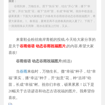
摘要：
谷雨到来，万物生长。洒下“快乐”籽，结出“开心”果；播下“幸
运”籽，开出“如意”花；栽下“吉祥”苗，长成“幸福”树。祝你丰收连连，
硕果累累！下面为大家精选了20条有关谷雨俗语动态谷雨祝福图片，希
望大家喜欢。1、春渐远，夏将至再不去踏春真的就入夏了2、下雨了，
一滴滴雨珠从天而降，雨水在屋顶上打转，又从...
来童鞋会粉丝南岸青栀的投稿,今天给大家分享的
是关于
谷雨俗语 动态谷雨祝福图片,
的内容,希望大家
喜欢!
谷雨俗语 动态谷雨祝福图片
(精选)
当
谷雨
来临时，万物生长。撒“幸福”种子，结“幸
福”果实，播“幸运”种子，开“如意”花，种“吉祥”幼
苗，长成“幸福”树。祝你们丰收，硕果累累！以下是
20幅关于古语谚语和动态古语祝福的图片。我希望你
喜欢。