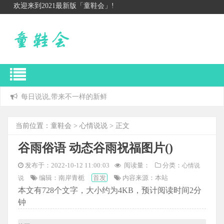
欢迎来到2021最新版「童鞋会」!
每日说说,带来不一样的新鲜
当前位置：
童鞋会
>
心情说说
> 正文
谷雨俗语 动态谷雨祝福图片()
发布于：2022-10-12 11:00:03
阅读量：
分类：
心情说
编辑：南岸青栀
首发
内容来源：本站
说
本文有728个文字，大小约为4KB，预计阅读时间2分
钟